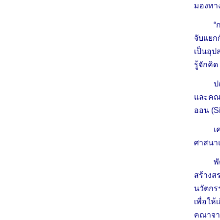
มองทางค
“
จับแยกก
เป็นอุ
รู้จักค
ป
และคณาจ
ออน (Si
เ
ศาสนาแล
พ
สร้างส
นวัตกร
เพื่อใ
คณาจารย