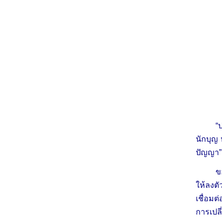
“
นักบุญ 
ปัญญา”
ข
ให้ลงตั
เชื่อมต
การเปล