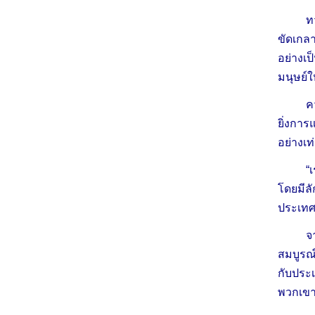
ท
ขัดเกลา
อย่างเ
มนุษย์ใ
ค
ยิ่งกา
อย่างเท
“
โดยมีลั
ประเทศ 
จ
สมบูรณ์
กับประเ
พวกเขาเ