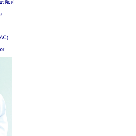
ียรติยศ
้ว
ABAC)
or