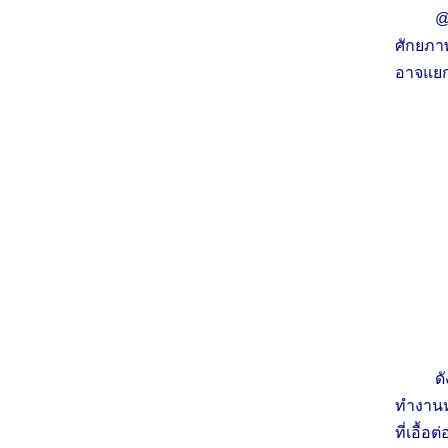
@
ศักยภา
อาจแยก
ด
ทำงานห
ที่เอื