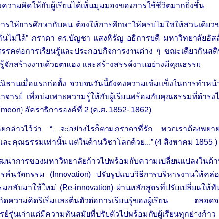
วามคิดให้กับผู้เรียนได้เห็นมุมมองของการใช้ชีวิตมากยิ่งขึ้น
การให้การศึกษากับคน ต้องให้การศึกษาให้ครบไม่ใช่ให้ส่วนเดียวข
ันไม่ได้” ภราดา ดร.บัญชา แสงหิรัญ อธิการบดี มหาวิทยาลัยอัสส
ปสรรคต่อการเรียนรู้และประกอบกิจการงานต่าง ๆ ขณะเดียวกันสต
ิด รู้จักสร้างงานด้วยตนเอง และสร้างสรรค์งานอย่างมีคุณธรรม
ณิธานเมื่อแรกก่อตั้ง จวบจนวันนี้ยังคงความเข้มแข็งในการทำหน้า
ารย์ เพื่อบ่มเพาะความรู้ให้กับผู้เรียนพร้อมกับคุณธรรมที่ดำรงไ
meon) อัคราธิการองค์ที่ 2 (ค.ศ. 1852- 1862)
คยกล่าวไว้ว่า “…จะอย่างไรก็ตามภราดาที่รัก พวกเราต้องพยา
ะคุณธรรมเท่านั้น แต่ในด้านวิชาโลกด้วย...” (4 สิงหาคม 1855 )
ัฒนาการของมหาวิทยาลัยก้าวไปพร้อมกับความเปลี่ยนแปลงในด้
รรค์นวัตกรรม (Innovation) ปรับรูปแบบวิธีการบริหารงานให้คล
รมกลับมาใช้ใหม่ (Re-innovation) ผ่านหลักสูตรที่ปรับเปลี่ยนใ
ห้เกิดความคิดริเริ่มและตื่นตัวต่อการเรียนรู้ของผู้เรียน ตลอ
์รุ่นเก่าแต่มีความทันสมัยที่ปรับตัวไปพร้อมกับผู้เรียนทุกย่างก้าว