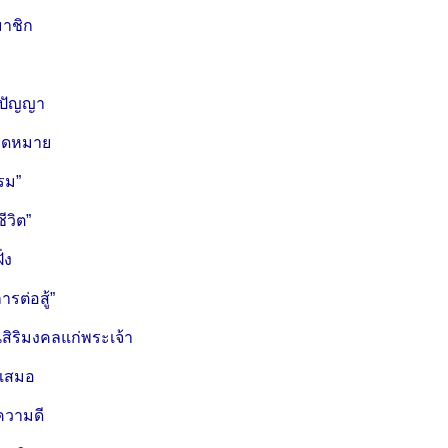
มาชิก
งปัญญา
จุดหมาย
รรม”
ีวิต”
ั่ง
ารต่อสู้”
นสิริมงคลแก่พระเจ้า
ู่เสมอ
ความดี