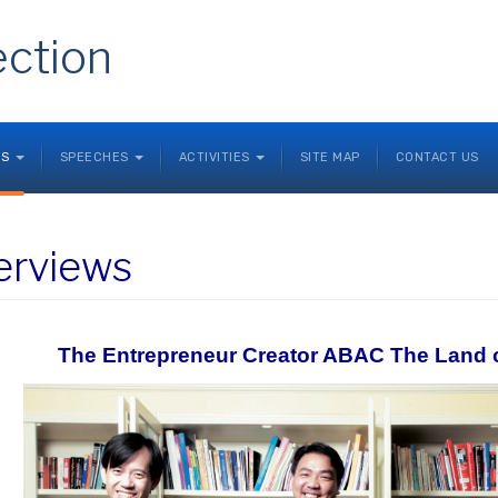
ection
NS
SPEECHES
ACTIVITIES
SITE MAP
CONTACT US
erviews
The Entrepreneur Creator ABAC The Land of